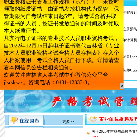
职业资格证书管理工作规程（试行）》，未按时
更多>>
更多>>
领取的纸质证书，由证书发放机构代为保管，保
关于2026年度全国勘察
管期限为自考试结束日起5年。请考试合格并取
的...
得证书的人员，按证书发放通知的时间及时领取
关于2026年度一级注册
本人纸质证书。
凡实行电子证书的专业技术人员职业资格考试，
关于2026年度下半年计
自2022年12月15日起电子证书取代吉林省《专业
考...
技术人员职业资格考试合格人员存档表》存入个
关于2026年度新闻记者
人档案使用，考试合格人员自行下载。详情请查
看本网信息公告栏相关通知。
关于2026年度执业药师
欢迎关注吉林省人事考试中心微信公众平台：
jlsrskszx。咨询电话：0431-12333-3。
×
更多>>
关于2026年吉林省高校毕业