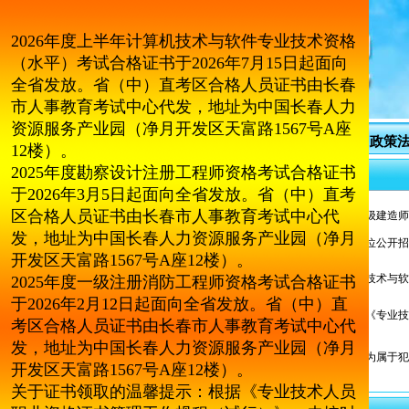
2026年度上半年计算机技术与软件专业技术资格
（水平）考试合格证书于2026年7月15日起面向
全省发放。省（中）直考区合格人员证书由长春
市人事教育考试中心代发，地址为中国长春人力
资源服务产业园（净月开发区天富路1567号A座
首 页
中心简介
考试动态
政策
12楼）。
2025年度勘察设计注册工程师资格考试合格证书
更多>>
于2026年3月5日起面向全省发放。省（中）直考
区合格人员证书由长春市人事教育考试中心代
关于启用吉林省二级建造
发，地址为中国长春人力资源服务产业园（净月
2023年省直事业单位公开招
开发区天富路1567号A座12楼）。
关于通信和计算机技术与软
2025年度一级注册消防工程师资格考试合格证书
书取...
于2026年2月12日起面向全省发放。省（中）直
关于电子证书取代《专业技
考区合格人员证书由长春市人事教育考试中心代
表》的...
发，地址为中国长春人力资源服务产业园（净月
人事考试中以下行为属于
开发区天富路1567号A座12楼）。
中华人民共和国人力资源和社会保障部令 第...
关于证书领取的温馨提示：根据《专业技术人员