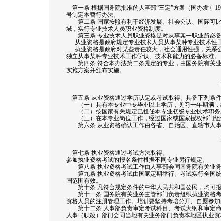
第一条 根据国务院批准的人事部“三定”方案（国办发〖199
号制定本暂行办法。
第二条 国家按照有利于经济发展、社会公认、国际可比
域，实行专业技术人员职业资格制度。
第三条 专业技术人员职业资格是对从事某一职业所必备
从业资格是政府规定专业技术人员从事某种专业技术性工
执业资格是政府对某些责任较大，社会通用性强，关系公
独立从事某种专业技术工作学识、技术和能力的必备标准。
第四条 符合本办法第二条规定的专业，由国务院有关业
实施方案并颁布实施。
第五条 从业资格通过学历认定或考试取得。具备下列条件
（一）具有本专业中专毕业以上学历，见习一年期满，
（二）按国家有关规定已担任本专业初级专业技术职务或
（三）在本专业岗位工作，经过国家或国家授权部门组
第六条 从业资格确认工作由各省、自治区、直辖市人事
第七条 执业资格通过考试方法取得。
参加执业资格考试的报名条件根据不同专业另行规定。
第八条 执业资格考试工作由人事部会同国务院有关业务
第九条 执业资格考试由国家定期举行。考试实行全国统
国范围有效。
第十条 凡符合规定条件的中华人民共和国公民，均可报
第十一条 国务院有关业务主管部门负责组织执业资格考
资格人员的注册管理工作。培训要坚持考培分开、自愿参加
第十二条 人事部负责审定考试科目、考试大纲和审定命
人事（职改）部门会同当地有关业务部门负责本地区执业资