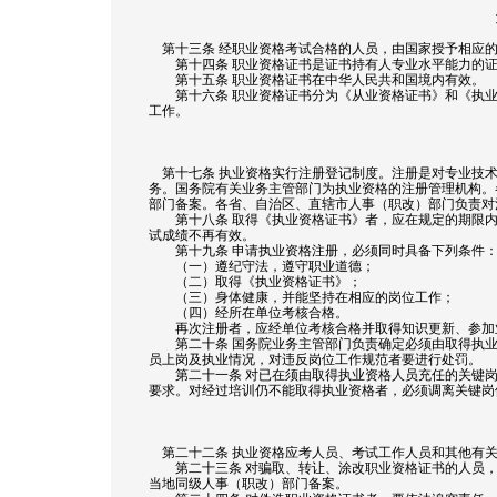
第十三条 经职业资格考试合格的人员，由国家授予相应的
第十四条 职业资格证书是证书持有人专业水平能力的证
第十五条 职业资格证书在中华人民共和国境内有效。
第十六条 职业资格证书分为《从业资格证书》和《执业
工作。
第十七条 执业资格实行注册登记制度。注册是对专业技术
务。国务院有关业务主管部门为执业资格的注册管理机构。
部门备案。各省、自治区、直辖市人事（职改）部门负责对
第十八条 取得《执业资格证书》者，应在规定的期限内
试成绩不再有效。
第十九条 申请执业资格注册，必须同时具备下列条件
（一）遵纪守法，遵守职业道德；
（二）取得《执业资格证书》；
（三）身体健康，并能坚持在相应的岗位工作；
（四）经所在单位考核合格。
再次注册者，应经单位考核合格并取得知识更新、参加
第二十条 国务院业务主管部门负责确定必须由取得执业
员上岗及执业情况，对违反岗位工作规范者要进行处罚。
第二十一条 对已在须由取得执业资格人员充任的关键岗
要求。对经过培训仍不能取得执业资格者，必须调离关键岗
第二十二条 执业资格应考人员、考试工作人员和其他有关
第二十三条 对骗取、转让、涂改职业资格证书的人员，
当地同级人事（职改）部门备案。